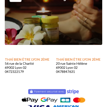
THAÏ BIEN ÊTRE LYON 2ÈME
THAÏ BIEN ÊTRE LYON 2ÈME
56 rue de la Charité
20 rue Sainte Hélène
69002 Lyon 02
69002 Lyon 02
0472322179
0478847631