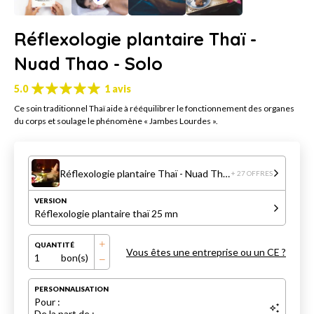
Réflexologie plantaire Thaï -
Nuad Thao - Solo
5.0
1 avis
Ce soin traditionnel Thaï aide à rééquilibrer le fonctionnement des organes
du corps et soulage le phénomène « Jambes Lourdes ».
Réflexologie plantaire Thaï - Nuad Thao - Solo
+ 27 OFFRES
VERSION
Réflexologie plantaire thaï 25 mn
QUANTITÉ
Vous êtes une entreprise ou un CE ?
1
bon(s)
PERSONNALISATION
Pour :
De la part de :