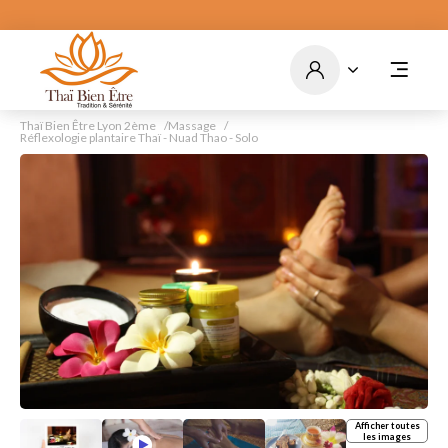
Bons cadeaux en ligne -
par courrier - cagnottes en
ligne
Commandez
Thaï Bien Être Lyon 2ème
Massage
Réflexologie plantaire Thaï - Nuad Thao - Solo
Afficher toutes
les images