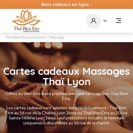
Bons cadeaux en ligne -
par courrier - cagnottes en
ligne
Commandez
Thaï Bien Être Lyon 2ème
Massage
Cartes cadeaux Massages
Thaï Lyon
Offrez du bien être à vos proches avec une carte cadeau Thaï Bien
Être.
Les cartes cadeaux sont valables dans l'établissement : Thaï Bien
Être au 56 rue de la Charité Lyon 2ème ou Thaï Bien Être au 20 rue
Sainte Hélène Lyon 2ème sauf prestations incluant le hammam
uniquement disponibles au 56 rue de la charité.