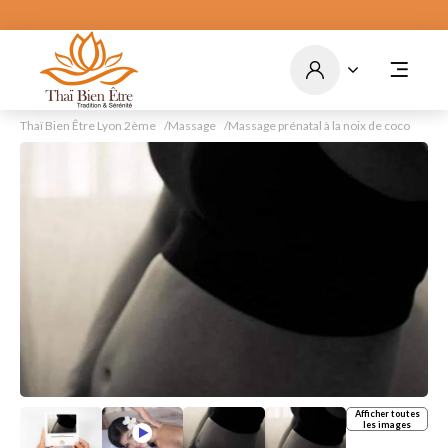
Bons cadeaux en ligne -
par courrier - cagnottes en
ligne
Commandez
Thaï Bien Être Lyon 2ème
Massage
Massage prénatal à la noix de coco
Afficher toutes
les images