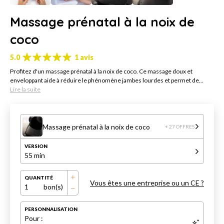
Massage prénatal à la noix de
coco
5.0
1 avis
Profitez d'un massage prénatal à la noix de coco. Ce massage doux et
enveloppant aide à réduire le phénomène jambes lourdes et permet de...
Lire la suite
Massage prénatal à la noix de coco
+ 27 OFFRES
VERSION
55 min
QUANTITÉ
Vous êtes une entreprise ou un CE ?
1
bon(s)
PERSONNALISATION
Pour :