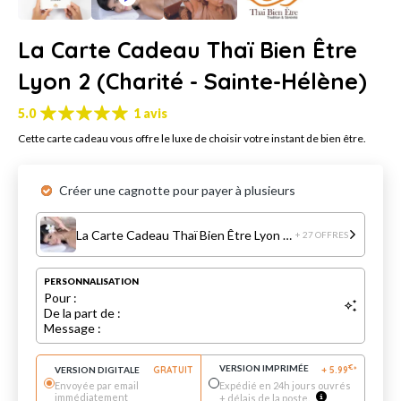
La Carte Cadeau Thaï Bien Être
Lyon 2 (Charité - Sainte-Hélène)
5.0
1 avis
Cette carte cadeau vous offre le luxe de choisir votre instant de bien être.
Créer une cagnotte pour payer à plusieurs
La Carte Cadeau Thaï Bien Être Lyon 2 (Charité - Sainte-Hélène)
+ 27 OFFRES
PERSONNALISATION
Pour :
De la part de :
Message :
VERSION IMPRIMÉE
€
VERSION DIGITALE
GRATUIT
+
5.99
*
Envoyée par email
Expédié en 24h jours ouvrés
immédiatement
+ délais de la poste.