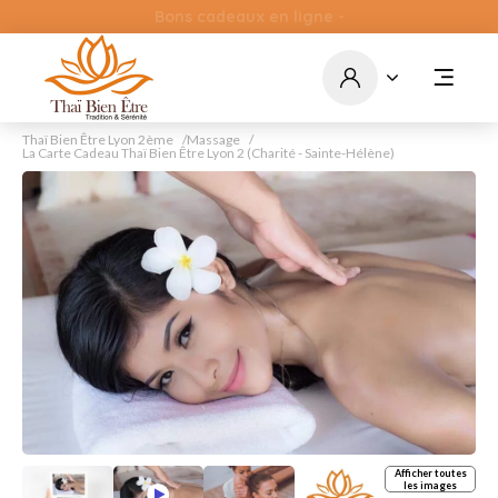
Bons cadeaux en ligne -
par courrier - cagnottes en
ligne
Commandez
Thaï Bien Être Lyon 2ème
Massage
La Carte Cadeau Thaï Bien Être Lyon 2 (Charité - Sainte-Hélène)
Afficher toutes
les images