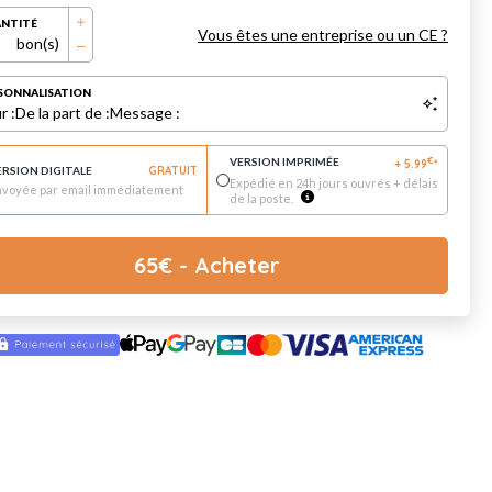
NTITÉ
Vous êtes une entreprise ou un CE ?
bon(s)
SONNALISATION
r :
De la part de :
Message :
VERSION IMPRIMÉE
€
+
5.99
*
ERSION DIGITALE
GRATUIT
Expédié en 24h jours ouvrés + délais
nvoyée par email immédiatement
de la poste.
65
€
- Acheter