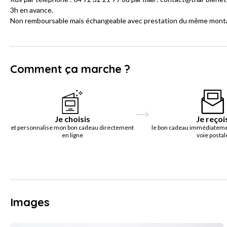
3h en avance.
Non remboursable mais échangeable avec prestation du même montant
Comment ça marche ?
Je choisis
Je reçoi
et personnalise mon bon cadeau directement
le bon cadeau immédiatemen
en ligne
voie postal
Images