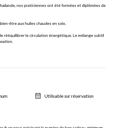
 Thaïlande, nos praticiennes ont été formées et diplômées de
bien-être aux huiles chaudes en solo.
rééquilibrer le circulation énergétique. Le mélange subtil
axation.
imum
Utilisable sur réservation
tre.fr en nous précisant le numéro de bon cadeau, minimum