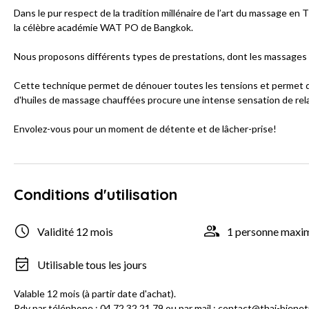
Dans le pur respect de la tradition millénaire de l’art du massage en
la célèbre académie WAT PO de Bangkok.
Nous proposons différents types de prestations, dont les massages 
Cette technique permet de dénouer toutes les tensions et permet de 
d'huiles de massage chauffées procure une intense sensation de rel
Envolez-vous pour un moment de détente et de lâcher-prise!
Conditions d'utilisation
Validité 12 mois
1 personne max
Utilisable tous les jours
Valable 12 mois (à partir date d'achat).
Rdv par téléphone : 04 72 32 21 79 ou par mail : contact@thai-biene