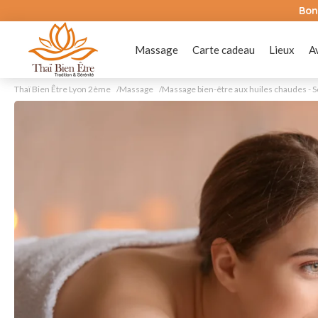
Bon
Massage
Carte cadeau
Lieux
A
Thaï Bien Être Lyon 2ème
Massage
Massage bien-être aux huiles chaudes - S