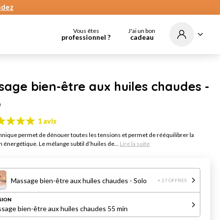
dez
Vous êtes
J'ai un bon
professionnel ?
cadeau
age bien-être aux huiles chaudes -
o
1 avis
hnique permet de dénouer toutes les tensions et permet de rééquilibrer la
n énergétique. Le mélange subtil d’huiles de...
Lire la suite
Massage bien-être aux huiles chaudes - Solo
+ 27 OFFRES
SION
sage bien-être aux huiles chaudes 55 min