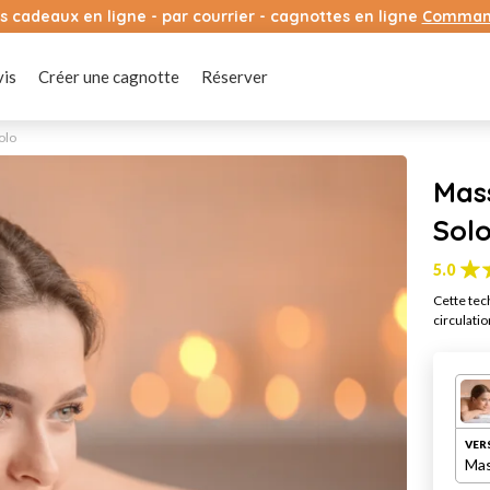
s cadeaux en ligne - par courrier - cagnottes en ligne
Comman
vis
Créer une cagnotte
Réserver
olo
Mass
Sol
5.0
Cette tec
circulatio
VER
Mas