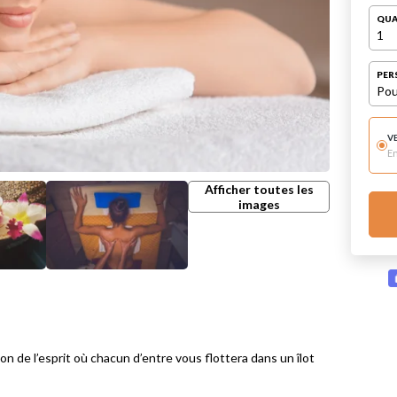
QUA
1
PER
Pou
V
E
Afficher toutes les
images
on de l’esprit où chacun d’entre vous flottera dans un îlot