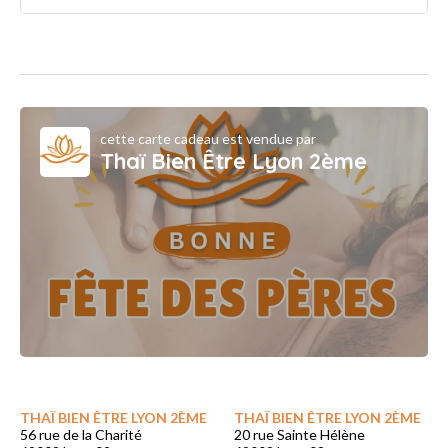
cette carte cadeau est vendue par
Thaï Bien Être Lyon 2ème
THAÏ BIEN ÊTRE LYON 2ÈME
THAÏ BIEN ÊTRE LYON 2ÈME
56 rue de la Charité
20 rue Sainte Hélène