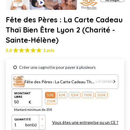
les images
Fête des Pères : La Carte Cadeau
Thaï Bien Être Lyon 2 (Charité -
Sainte-Hélène)
5.0
1 avis
Créer une cagnotte pour payer à plusieurs
Fête des Pères : La Carte Cadeau Thaï Bien Être Lyon 2 (Charité - Sainte-Hélène)
+ 27 OFFRES
MONTANT
50€
80€
120€
150€
200€
LIBRE
250€
€
Montant minimum de 35 €
QUANTITÉ
Vous êtes une entreprise ou un CE ?
1
bon(s)