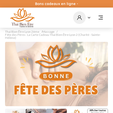
Bons cadeaux en ligne -
par courrier - cagnottes en
ligne
Commandez
Thaï Bien Être Lyon 2ème
Massage
Fête des Pères : La Carte Cadeau Thaï Bien Être Lyon 2 (Charité - Sainte-
Hélène)
Afficher toutes