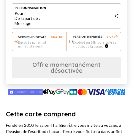
PERSONNALISATION
Pour :
De la part de :
Message :
VERSION IMPRIMÉE
€
VERSION DIGITALE
GRATUIT
+
5.99
*
Envoyée par email
Expédié en 24h jours ouvrés
immédiatement
+ délais de la poste.
Offre momentanément
désactivée
Cette carte comprend
Fondé en 2010, le salon Thaï Bien Être vous invite au voyage, à
l’évasion de l’esprit où chacun d’entre vous flottera dans un îlot